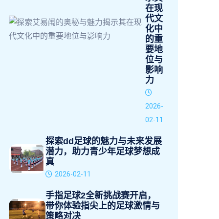
在现
代文
化中
的重
要地
位与
影响
力
2026-
02-11
探索dd足球的魅力与未来发展
潜力，助力青少年足球梦想成
真
2026-02-11
手指足球2全新挑战赛开启，
带你体验指尖上的足球激情与
策略对决