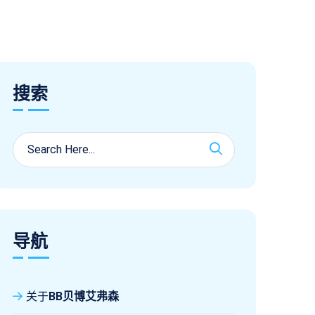
搜索
导航
关于
BB贝博艾弗森