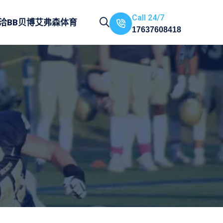
Call 24/7
洽
BB贝博艾弗森体育
17637608418