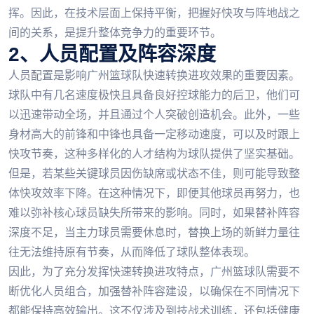
挥。因此，在技术层面上保持平衡，把握好快攻与阵地战之
间的关系，是提升整体竞争力的重要环节。
2、人员配置及阵容深度
人员配置是影响广州篮球队快速转换进攻效果的重要因素。
球队中有几名速度极快且具备良好控球能力的后卫，他们可
以迅速带动全场，并且通过个人突破创造机会。此外，一些
身材高大的前锋和中锋也具备一定移动速度，可以及时跟上
快攻节奏，这种多样化的人才结构为球队提供了坚实基础。
但是，若某些关键球员因伤缺席或状态不佳，则可能导致整
体快攻效率下降。在这种情况下，即便其他球员再努力，也
难以弥补核心球员缺失所带来的影响。同时，如果替补阵容
深度不足，当主力球员需要休息时，替换上场的新鲜力量往
往无法维持原有节奏，从而降低了球队整体表现。
因此，为了充分发挥快速转换进攻特点，广州篮球队需要不
断优化人员组合，加强替补阵容建设，以确保在不同情况下
都能保持高效输出。这不仅涉及到技战术训练，还包括健康