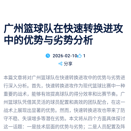
广州篮球队在快速转换进攻
中的优势与劣势分析
2026-02-10
1
分享
本篇文章将对广州篮球队在快速转换进攻中的优势与劣势进
行深入分析。首先，快速转换进攻作为现代篮球比赛中一种
重要的战术，能够有效提高球队的得分效率和比赛节奏。广
州篮球队凭借其灵活的球员配置和高效的团队配合，在这一
战术上展现出显著的优势。然而，快速转换进攻也带来了防
守不稳、失误增多等潜在劣势。本文将从四个方面具体探讨
这一话题：一是技术层面的优势与劣势；二是人员配置及阵