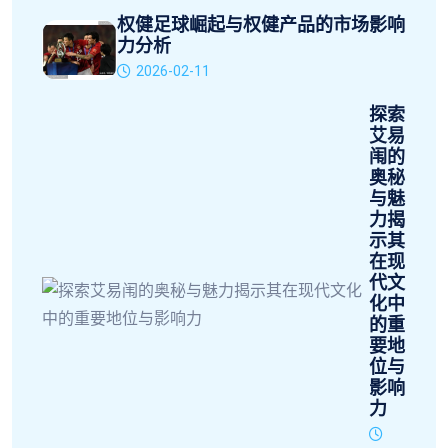
权健足球崛起与权健产品的市场影响
力分析
2026-02-11
探索
艾易
闱的
奥秘
与魅
力揭
示其
在现
代文
化中
的重
要地
位与
影响
力