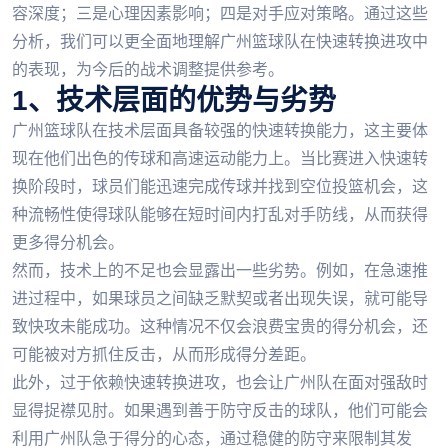
容深度；三是心理因素影响；四是对手应对策略。通过这些
分析，我们可以更全面地理解广州篮球队在快速转换进攻中
的表现，为今后的战术调整提供参考。
1、技术层面的优势与劣势
广州篮球队在技术层面具备较强的快速转换能力，这主要体
现在他们出色的传球和高速运动能力上。当比赛进入快速转
换阶段时，球员们能迅速完成传球并找到空位投篮机会，这
种流畅性使得球队能够在短时间内打乱对手防线，从而获得
更多得分机会。
然而，技术上的不足也会显露出一些劣势。例如，在急速推
进过程中，如果球员之间缺乏默契或者出现失误，就可能导
致快攻未能成功。这种情况不仅会浪费宝贵的得分机会，还
可能被对方抓住反击，从而形成得分差距。
此外，过于依赖快速转换进攻，也会让广州队在面对强敌时
显得捉襟见肘。如果遇到善于防守反击的球队，他们可能会
利用广州队急于得分的心态，通过稳健的防守来限制其发