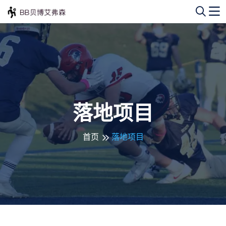
落地项目
首页
落地项目