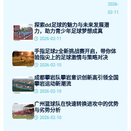
2026-
02-11
探索dd足球的魅力与未来发展潜
力，助力青少年足球梦想成真
2026-02-11
手指足球2全新挑战赛开启，带你体
验指尖上的足球激情与策略对决
2026-02-10
成都攀岩队攀岩意识创新高引领全国
攀岩运动新潮流
2026-02-10
广州篮球队在快速转换进攻中的优势
与劣势分析
2026-02-10